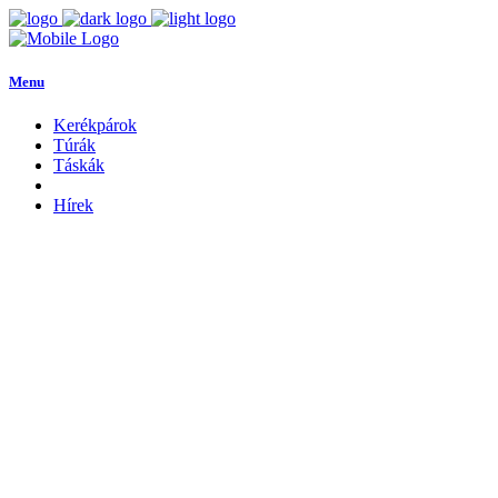
Menu
Kerékpárok
Túrák
Táskák
Hírek