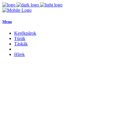
Menu
Kerékpárok
Túrák
Táskák
Hírek