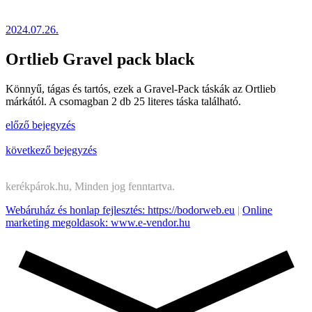
2024.07.26.
Ortlieb Gravel pack black
Könnyű, tágas és tartós, ezek a Gravel-Pack táskák az Ortlieb
márkától. A csomagban 2 db 25 literes táska található.
előző bejegyzés
következő bejegyzés
kerékpárok.hu, Minden jog fenntartva.
Webáruház és honlap fejlesztés: https://bodorweb.eu
|
Online
marketing megoldasok: www.e-vendor.hu